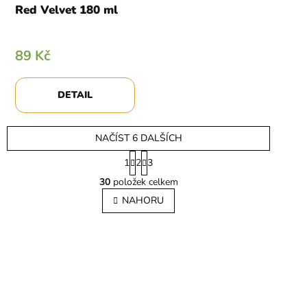
Red Velvet 180 ml
89 Kč
DETAIL
NAČÍST 6 DALŠÍCH
S
1
2
3
t
O
r
30
položek celkem
v
á
l
NAHORU
n
á
k
o
d
v
a
á
c
n
í
í
p
r
v