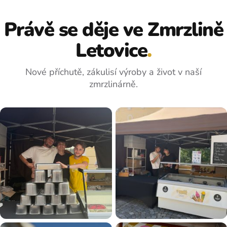
k
y
Právě se děje ve Zmrzlině
v
ý
Letovice
.
p
i
s
Nové příchutě, zákulisí výroby a život v naší
u
zmrzlinárně.