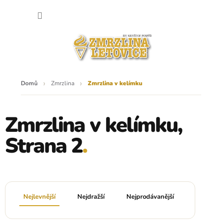
Přejít
NÁKU
na
obsah
KOŠÍK
Domů
Zmrzlina
Zmrzlina v kelímku
Zmrzlina v kelímku
,
Strana 2
Ř
a
Nejlevnější
Nejdražší
Nejprodávanější
Abeced
z
e