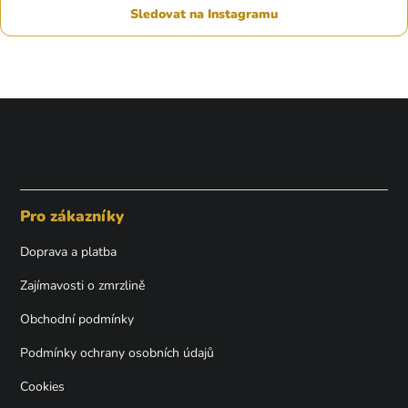
Sledovat na Instagramu
Z
á
p
Pro zákazníky
a
t
Doprava a platba
í
Zajímavosti o zmrzlině
Obchodní podmínky
Podmínky ochrany osobních údajů
Cookies