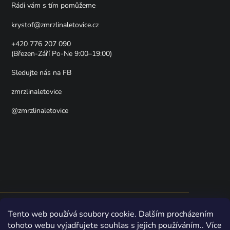
Rádi vám s tím pomůžeme
krystof
@
zmrzlinaletovice.cz
+420 776 207 090
(Březen-Září Po-Ne 9:00–19:00)
Sledujte nás na FB
zmrzlinaletovice
@zmrzlinaletovice
Shoptet
Naši online zmrzlinárnu pohání
—
Nakódovali
Tento web používá soubory cookie. Dalším procházením
zmrzlináři z Letovic
tohoto webu vyjadřujete souhlas s jejich používáním.. Více