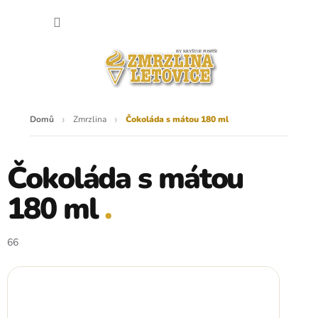
Přejít
NÁKU
na
obsah
KOŠÍK
Domů
Zmrzlina
Čokoláda s mátou 180 ml
Čokoláda s mátou
180 ml
66