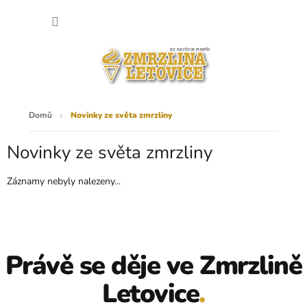
Přejít
NÁKU
na
obsah
KOŠÍK
Domů
Novinky ze světa zmrzliny
Novinky ze světa zmrzliny
Záznamy nebyly nalezeny...
Právě se děje ve Zmrzlině
Letovice
.