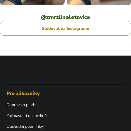
@zmrzlinaletovice
Sledovat na Instagramu
Z
á
p
Pro zákazníky
a
t
Doprava a platba
í
Zajímavosti o zmrzlině
Obchodní podmínky