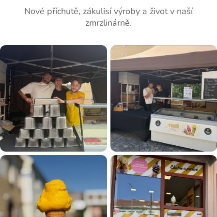
Nové příchutě, zákulisí výroby a život v naší
zmrzlinárně.