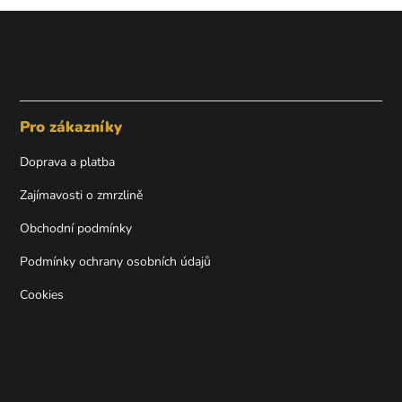
Z
á
p
Pro zákazníky
a
t
Doprava a platba
í
Zajímavosti o zmrzlině
Obchodní podmínky
Podmínky ochrany osobních údajů
Cookies