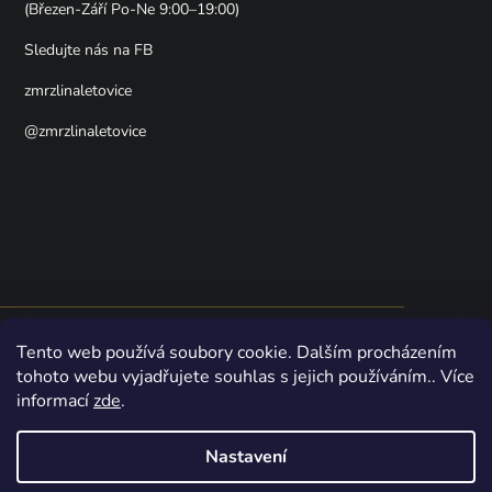
(Březen-Září Po-Ne 9:00–19:00)
Sledujte nás na FB
zmrzlinaletovice
@zmrzlinaletovice
Shoptet
Naši online zmrzlinárnu pohání
—
Nakódovali
Tento web používá soubory cookie. Dalším procházením
zmrzlináři z Letovic
tohoto webu vyjadřujete souhlas s jejich používáním.. Více
informací
zde
.
Vytvořil Shoptet
Nastavení