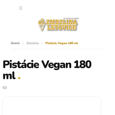
Přejít
NÁKU
na
obsah
KOŠÍK
Domů
Zmrzlina
Pistácie Vegan 180 ml
Pistácie Vegan 180
ml
63