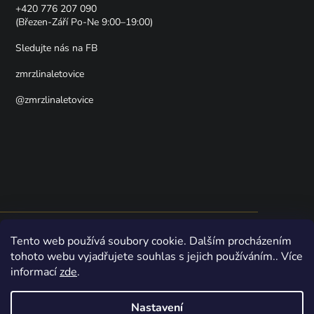
+420 776 207 090
(Březen-Září Po-Ne 9:00–19:00)
Sledujte nás na FB
zmrzlinaletovice
@zmrzlinaletovice
Shoptet
Naši online zmrzlinárnu pohání
—
Nakódovali
Tento web používá soubory cookie. Dalším procházením
zmrzlináři z Letovic
tohoto webu vyjadřujete souhlas s jejich používáním.. Více
informací
zde
.
Vytvořil Shoptet
Nastavení