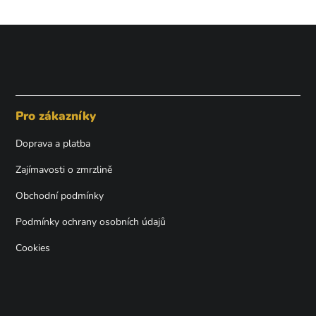
Z
á
p
Pro zákazníky
a
t
Doprava a platba
í
Zajímavosti o zmrzlině
Obchodní podmínky
Podmínky ochrany osobních údajů
Cookies