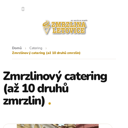
Přejít
NÁKU
na
obsah
KOŠÍK
Domů
Catering
Zmrzlinový catering (až 10 druhů zmrzlin)
Zmrzlinový catering
(až 10 druhů
zmrzlin)