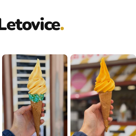
Letovice
.
.