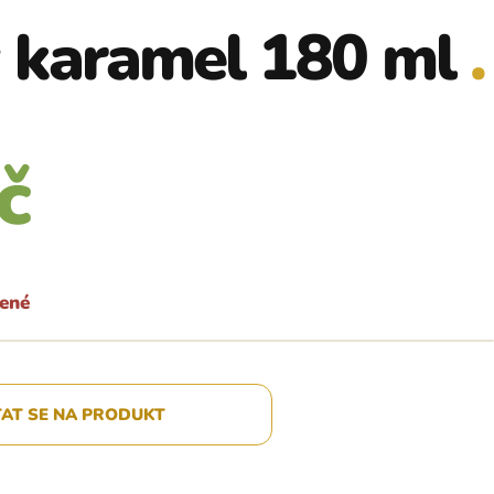
 karamel 180 ml
č
á
šené
TAT SE NA PRODUKT