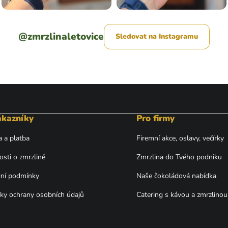
@zmrzlinaletovice
Sledovat na Instagramu
ákazníky
Pro firmy
 a platba
Firemní akce, oslavy, večírky
osti o zmrzlině
Zmrzlina do Tvého podniku
ní podmínky
Naše čokoládová nabídka
y ochrany osobních údajů
Catering s kávou a zmrzlinou
s