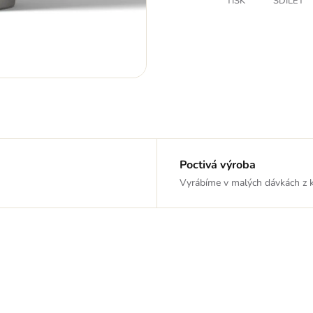
TISK
SDÍLET
Poctivá výroba
Vyrábíme v malých dávkách z kv