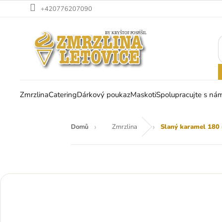
Přejít
+420776207090
na
obsah
Zmrzlina
Catering
Dárkový poukaz
Maskoti
Spolupracujte s nám
Domů
Zmrzlina
Slaný karamel 180