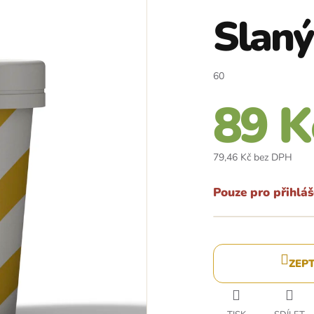
Slaný
60
89 K
79,46 Kč bez DPH
Měrn
cena:
Pouze pro přihlá
ZEP