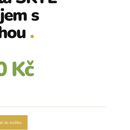
jem s
uhou
0 Kč
rná
na:
at do košíku