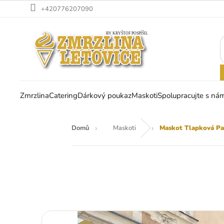
Přejít
+420776207090
na
obsah
Zmrzlina
Catering
Dárkový poukaz
Maskoti
Spolupracujte s nám
Domů
Maskoti
Maskot Tlapková Pa