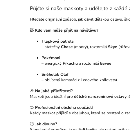
Půjčte si naše maskoty a udělejte z každé
Hledáte originální způsob, jak oživit dětskou oslavu, šk
🧸
Kdo vám může přijít na návštěvu?
Tlapková patrola
– statečný
Chase
(modrý), roztomilá
Skye
(růžov
Pokémoni
– energický
Pikachu
a roztomilá
Eevee
Sněhulák Olaf
– oblíbený kamarád z Ledového království
🎉
Na jaké příležitosti?
Maskoti jsou ideální pro
dětské narozeninové oslavy
,
🤝
Profesionální obsluha součástí
Každý maskot přijíždí s obsluhou, která se postará o zá
🕐
Jak dlouho?
Standardní pronájem je na
5–6 hodin
, ale pokud máte s