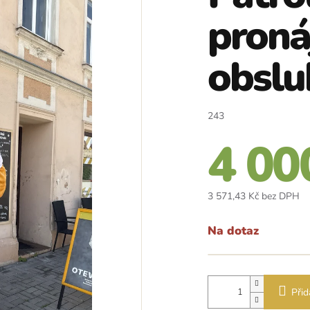
proná
obsl
243
4 00
3 571,43 Kč bez DPH
Mě
ce
Na dotaz
Přid