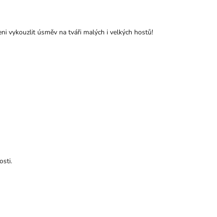
eni vykouzlit úsměv na tváři malých i velkých hostů!
osti.