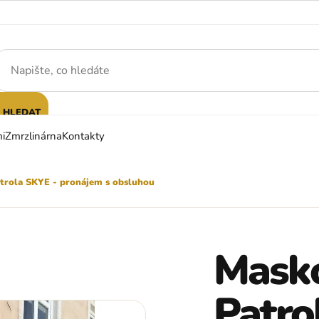
HLEDAT
i
Zmrzlinárna
Kontakty
trola SKYE - pronájem s obsluhou
Masko
Patro