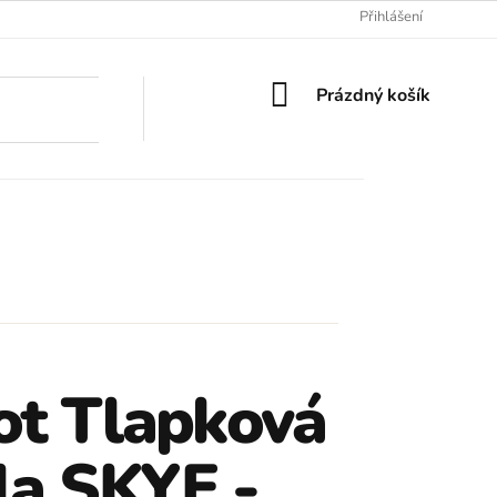
Přihlášení
NÁKUPNÍ
Prázdný košík
KOŠÍK
t Tlapková
la SKYE -