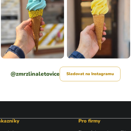
@zmrzlinaletovice
Sledovat na Instagramu
ákazníky
Pro firmy