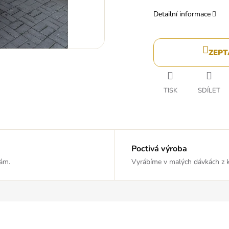
Detailní informace
ZEPT
TISK
SDÍLET
Poctivá výroba
vám.
Vyrábíme v malých dávkách z kv