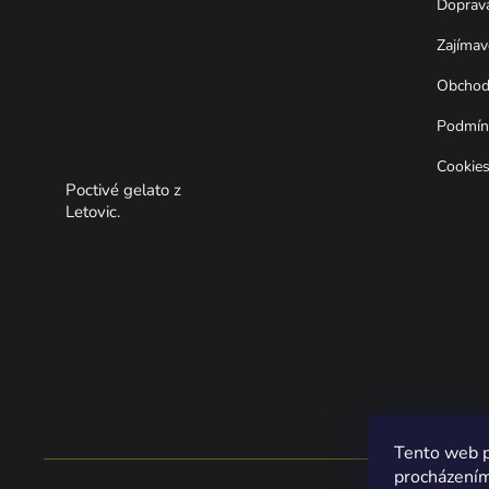
Doprava
p
a
Zajímav
t
í
Obchod
Podmínk
Cookie
Tento web p
procházením