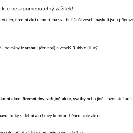
 akce nezapomenutelný zážitek!
olní den, firemní akci nebo třeba svatbu? Naši veselí maskoti jsou připrav
á), odvážný
Marshall
(červený) a veselý
Rubble
(žlutý)
školní akce
,
firemní dny
,
veřejné akce
,
svatby
nebo jiné slavnostní udál
bavu, fotky s dětmi a celkový komfort během celé akce.
peciální přání, rádi se domluvíme individuálně.