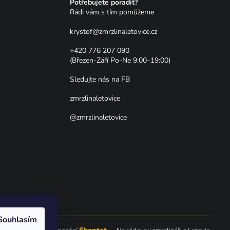
Potřebujete poradit?
Rádi vám s tím pomůžeme
krystof
@
zmrzlinaletovice.cz
+420 776 207 090
(Březen-Září Po-Ne 9:00–19:00)
Sledujte nás na FB
zmrzlinaletovice
@zmrzlinaletovice
Souhlasím