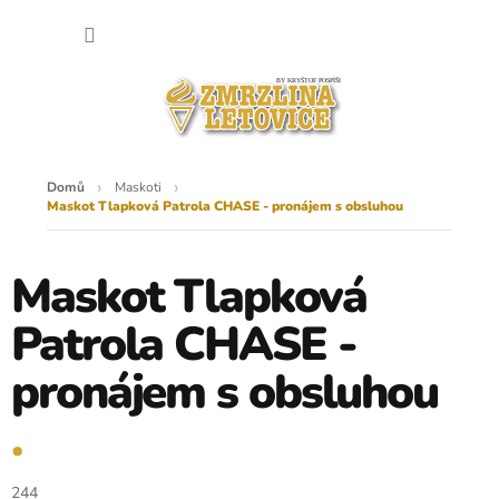
Přejít
NÁKU
na
obsah
KOŠÍK
Domů
Maskoti
Maskot Tlapková Patrola CHASE - pronájem s obsluhou
Maskot Tlapková
Patrola CHASE -
pronájem s obsluhou
244