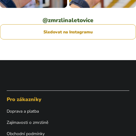
@zmrzlinaletovice
Sledovat na Instagramu
Z
á
p
Pro zákazníky
a
t
Doprava a platba
í
Zajímavosti o zmrzlině
Obchodní podmínky