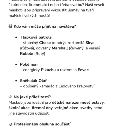
školní den, firemní akci nebo třeba svatbu? Naši veselí
maskoti jsou připraveni vykouzlit úsměv na tváři
malých i velkých hostů!
🧸
Kdo vám může přijít na návštěvu?
Tlapková patrola
– statečný
Chase
(modrý), roztomilá
Skye
(růžová), odvážný
Marshall
(červený) a veselý
Rubble
(žlutý)
Pokémoni
– energický
Pikachu
a roztomilá
Eevee
Sněhulák Olaf
– oblíbený kamarád z Ledového království
🎉
Na jaké příležitosti?
Maskoti jsou ideální pro
dětské narozeninové oslavy
,
školní akce
,
firemní dny
,
veřejné akce
,
svatby
nebo
jiné slavnostní události.
🤝
Profesionální obsluha součástí