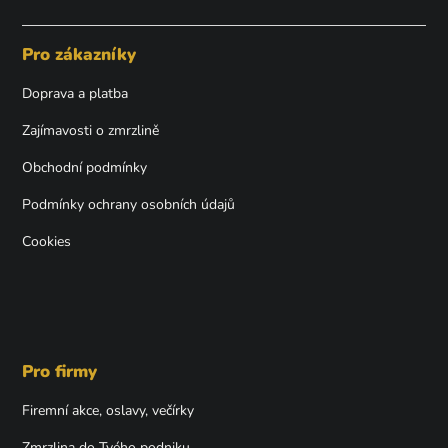
á
p
Pro zákazníky
a
t
Doprava a platba
í
Zajímavosti o zmrzlině
Obchodní podmínky
Podmínky ochrany osobních údajů
Cookies
Pro firmy
Firemní akce, oslavy, večírky
Zmrzlina do Tvého podniku