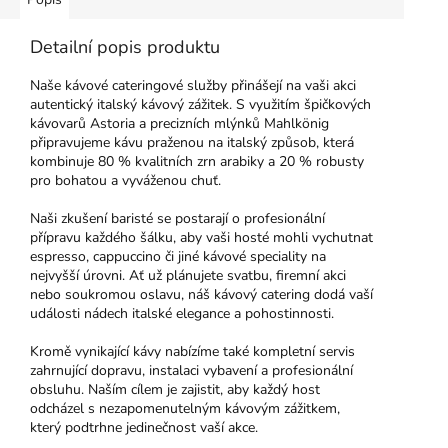
Detailní popis produktu
Naše kávové cateringové služby přinášejí na vaši akci
autentický italský kávový zážitek. S využitím špičkových
kávovarů Astoria
a precizních mlýnků Mahlkönig
připravujeme kávu praženou na italský způsob, která
kombinuje 80 % kvalitních zrn arabiky a 20 % robusty
pro bohatou a vyváženou chuť.
Naši zkušení baristé se postarají o profesionální
přípravu každého šálku, aby vaši hosté mohli vychutnat
espresso, cappuccino či jiné kávové speciality na
nejvyšší úrovni. Ať už plánujete svatbu, firemní akci
nebo soukromou oslavu, náš kávový catering dodá vaší
události nádech italské elegance a pohostinnosti.
Kromě vynikající kávy nabízíme také kompletní servis
zahrnující dopravu, instalaci vybavení a profesionální
obsluhu. Naším cílem je zajistit, aby každý host
odcházel s nezapomenutelným kávovým zážitkem,
který podtrhne jedinečnost vaší akce.